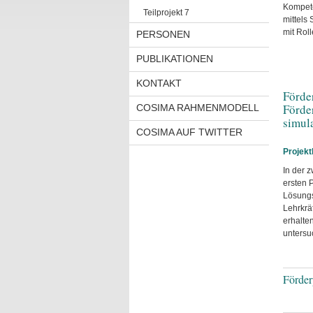
Kompete
Teilprojekt 7
mittels
mit Rol
PERSONEN
PUBLIKATIONEN
KONTAKT
Förde
Förde
COSIMA RAHMENMODELL
simul
COSIMA AUF TWITTER
Projek
In der 
ersten 
Lösungs
Lehrkrä
erhalte
untersu
Förder