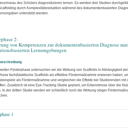
nzniveau des Schülers diagnostizieren lernen. Es werden drei Studien durchgefüh
 Scaffolding durch Komplexitätsreduktion während des dokumentenbasierten Diagn
lenvorgaben unterstützt werden.
rphase 2:
rung von Kompetenzen zur dokumentenbasierten Diagnose math
ationsbasierten Lernumgebungen
tbeschreibung
zweiten Förderphase untersuchen wir die Wirkung von Scaffolds in Abhängigkeit d
Phase fachdidaktische Scaffolds als effektive Fördermaßnahme erwiesen haben, unt
beispiele als Fördermaßnahme und vergleichen die Effekte bei Studierenden mit d
ften. Zusätzlich ist eine Eye-Tracking Studie geplant, um Erkenntnisse über die Nu
n. In der dritten Studie werden wir schließlich noch die Wirkung obiger Fördermaßn
chen.
phase 1