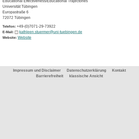
Educational Effectiveness/Educational Trajectories
Universität Tübingen
Europastraße 6
72072 Tübingen
+49-(0)7071-29-73922
Telefon:
kathleen.stuermer@uni-tuebingen.de
E-Mail:
Website
Website:
Impressum und Disclaimer
Datenschutzerklärung
Kontakt
Barrierefreiheit
klassische Ansicht