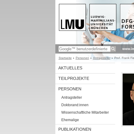
www.l
Startseite
Personen
Antragsteller
Prof. Frank Fi
AKTUELLES
TEILPROJEKTE
PERSONEN
Antragsteller
Doktorand:innen
Wissenschaftliche Mitarbeiter
Ehemalige
PUBLIKATIONEN