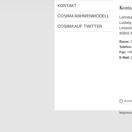
KONTAKT
Konta
COSIMA RAHMENMODELL
Lehrstu
Ludwig-
COSIMA AUF TWITTER
Leopold
80802 
Raum:
Telefon:
+4
Fax:
E-Mail:
druc
Impress