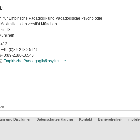
kt
hl für Empirische Pädagogik und Pädagogische Psychologie
Maximilians-Universität München
str. 13
München
3412
+49-(0)89-2180-5146
9-(0)89-2180-16540
Empirische.Paedagogik@psy.lmu.de
ken
um und Disclaimer
Datenschutzerklärung
Kontakt
Barrierefreiheit
mobile