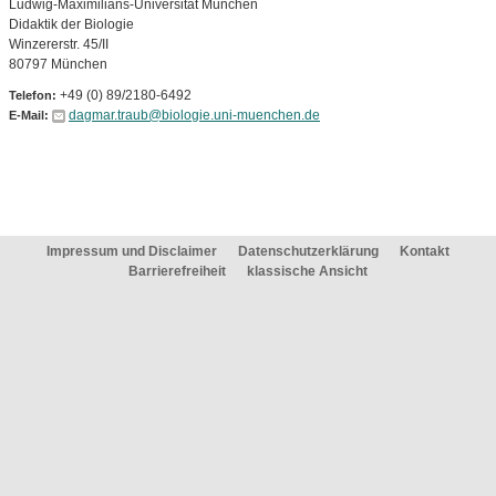
Ludwig-Maximilians-Universität München
Didaktik der Biologie
Winzererstr. 45/II
80797 München
+49 (0) 89/2180-6492
Telefon:
dagmar.traub@biologie.uni-muenchen.de
E-Mail:
Impressum und Disclaimer
Datenschutzerklärung
Kontakt
Barrierefreiheit
klassische Ansicht