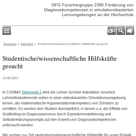
DFG Forschergruppe 2385 Förderung von
Diagnosekompetenzen in simulationsbasierten
Lernumgebungen an der Hochschule
Startseite
Aktuelles
Studentische/wissenschaftliche Hilfskräfte gesucht
Studentische/wissenschaftliche Hilfskräfte
gesucht
14.08.2017
In COSIMA
Teilprojekt 2
wird die Lehrer-Schüler-Interaktion simuliert.
Lehramtsstudierende sollen in einer videobasierten Simulationsumgebung
lernen, die mathematische Argumentationskompetenz von Schülern zu
ermitteln. Es werden drei Studien durchgeführt, in denen u.a. die Effekte von
Scaffolding im Diagnoseprozess durch Expertenmodellierung und
Selbsterklärungsprompts auf den Erwerb von Diagnosekompetenzen
untersucht werden.
Wir suchen zur Zeit studentische/wissenschaftliche Hilfskräfte für unser Projekt.